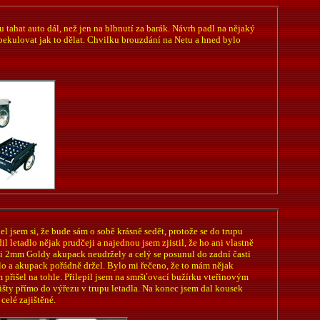
tahat auto dál, než jen na blbnutí za barák. Návrh padl na nějaký
pekulovat jak to dělat. Chvilku brouzdání na Netu a hned bylo
el jsem si, že bude sám o sobě krásně sedět, protože se do trupu
il letadlo nějak prudčeji a najednou jsem zjistil, že ho ani vlastně
e ani 2mm Goldy akupack neudržely a celý se posunul do zadní časti
alo a akupack pořádně držel. Bylo mi řečeno, že to mám nějak
m přišel na tohle. Přilepil jsem na smršťovací bužírku vteřinovým
išty přímo do výřezu v trupu letadla. Na konec jsem dal kousek
celé zajištěné.