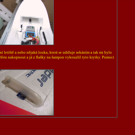
lní letiště a nebo nějaká louka, která se udržuje sekáním a tak mi bylo
na fóru nakopnout a já z flašky na šampon vykouzlil tyto krytky. Pomoci