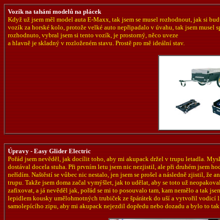
Vozík na tahání modelů na plácek
Když už jsem měl model auta E-Maxx, tak jsem se musel rozhodnout, jak si budu 
vozík za horské kolo, protože velké auto nepřipadalo v úvahu, tak jsem musel s
rozhodnuto, vybral jsem si tento vozík, je prostorný, něco uveze
a hlavně je skladný v rozloženém stavu. Prostě pro mě ideální stav.
Úpravy - Easy Glider Electric
Pořád jsem nevěděl, jak docílit toho, aby mi akupack držel v trupu letadla. Mysl
dostával docela stuha. Při prvním letu jsem nic nezjistil, ale při druhém jsem hod
neřídím. Naštěstí se vůbec nic nestalo, jen jsem se prošel a následně zjistil, ž
trupu. Takže jsem doma začal vymýšlet, jak to udělat, aby se toto už neopakov
zafixovat, a já nevěděl jak, pořád se mi to posouvalo tam, kam nemělo a tak jse
lepidlem kousky umělohmotných trubiček ze špárátek do uší a vytvořil vodicí l
samolepícího zipu, aby mi akupack nejezdil dopředu nebo dozadu a bylo to tak 