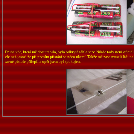
Druhá věc, která mě dost trápila, byla odkrytá táhla serv. Nikde tady není oficiá
víc než jasné, že při prvním přistání se něco ulomí. Takže mě zase museli lidi 
tavné pistole přilepil a opět jsem byl spokojen.